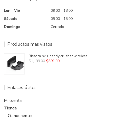
Lun - Vie
09:00 - 18:00
Sábado
09:00 - 15:00
Domingo
Cerrado
Productos más vistos
Bisagra skullcandy crusher wireless
Original
Current
$
1,199.00
$
899.00
price
price
was:
is:
$1,199.00.
$899.00.
Enlaces útiles
Mi cuenta
Tienda
Componentes