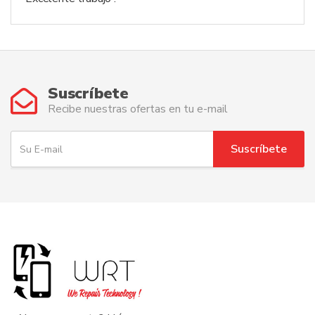
Suscríbete
Recibe nuestras ofertas en tu e-mail
S
Suscríbete
u
E
-
m
a
i
l